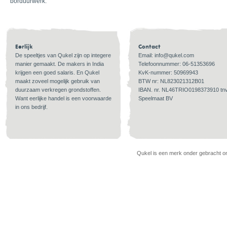
borduurwerk.
Eerlijk
Contact
De speeltjes van Qukel zijn op integere
Email:
info@qukel.com
manier gemaakt. De makers in India
Telefoonnummer: 06-51353696
krijgen een goed salaris. En Qukel
KvK-nummer: 50969943
maakt zoveel mogelijk gebruik van
BTW nr: NL823021312B01
duurzaam verkregen grondstoffen.
IBAN. nr. NL46TRIO0198373910 tn
Want eerlijke handel is een voorwaarde
Speelmaat BV
in ons bedrijf.
Qukel is een merk onder gebracht ond