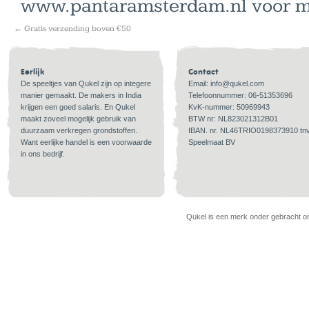
www.pantaramsterdam.nl voor me
←
Gratis verzending boven €50
Eerlijk
Contact
De speeltjes van Qukel zijn op integere
Email:
info@qukel.com
manier gemaakt. De makers in India
Telefoonnummer: 06-51353696
krijgen een goed salaris. En Qukel
KvK-nummer: 50969943
maakt zoveel mogelijk gebruik van
BTW nr: NL823021312B01
duurzaam verkregen grondstoffen.
IBAN. nr. NL46TRIO0198373910 tn
Want eerlijke handel is een voorwaarde
Speelmaat BV
in ons bedrijf.
Qukel is een merk onder gebracht ond