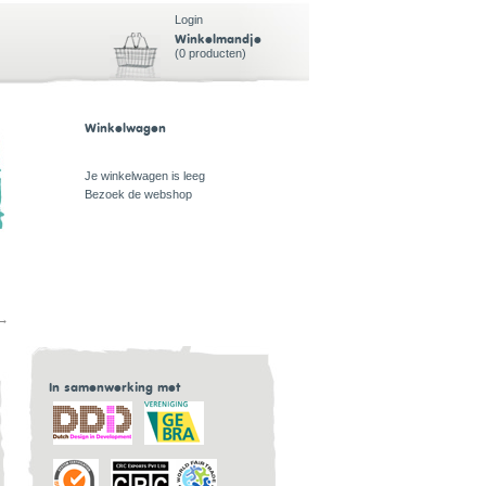
Login
Winkelmandje
(0 producten)
Winkelwagen
Je winkelwagen is leeg
Bezoek de webshop
→
In samenwerking met