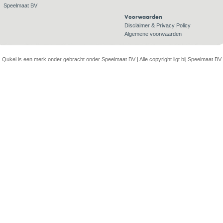
Speelmaat BV
Voorwaarden
Disclaimer & Privacy Policy
Algemene voorwaarden
Qukel is een merk onder gebracht onder Speelmaat BV | Alle copyright ligt bij Speelmaat BV