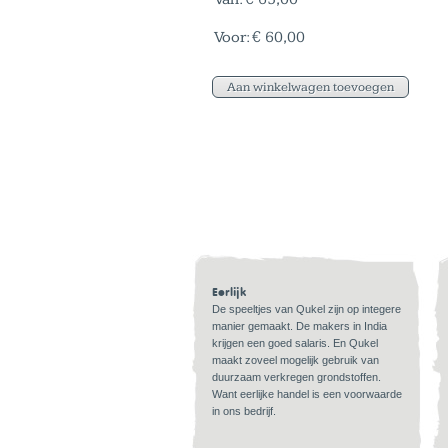
Voor:
€ 60,00
Eerlijk
De speeltjes van Qukel zijn op integere
manier gemaakt. De makers in India
krijgen een goed salaris. En Qukel
maakt zoveel mogelijk gebruik van
duurzaam verkregen grondstoffen.
Want eerlijke handel is een voorwaarde
in ons bedrijf.