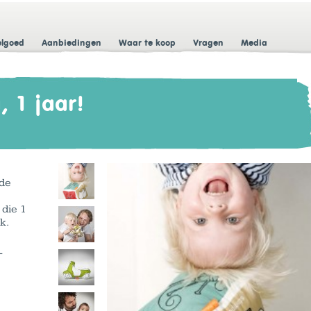
elgoed
Aanbiedingen
Waar te koop
Vragen
Media
, 1 jaar!
 de
die 1
k.
-