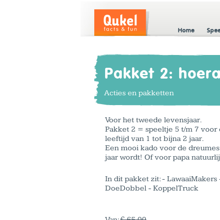
Home
Spe
Pakket 2: hoera
Acties en pakketten
Voor het tweede levensjaar.
Pakket 2 = speeltje 5 t/m 7 voor
leeftijd van 1 tot bijna 2 jaar.
Een mooi kado voor de dreumes 
jaar wordt! Of voor papa natuurlij
In dit pakket zit: - LawaaiMakers 
DoeDobbel - KoppelTruck
Van:
€ 65,00