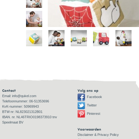
Contact
Volg ons op
Email:
info@qukel.com
Facebook
Telefoonnummer: 06-51353696
Twitter
KvK-nummer: 50969943
BTW nr: NL823021312B01
Pinterest
IBAN. nr. NL46TRIO0198373910 tnv
Speelmaat BV
Voorwaarden
Disclaimer & Privacy Policy